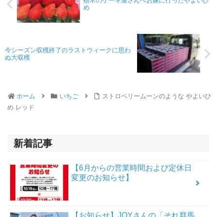
栃木のケーキ屋さんへお嫁に行ったやよいひ
め
今シーズン収穫終了のラストウィークに思わ
ぬ大収穫
ホーム
いちご
ストロベリームーンのような やよいひ
め レッド
新着記事
【6月からの営業時間および定休日
変更のお知らせ】
【お知らせ】JOYさんの「それ群馬