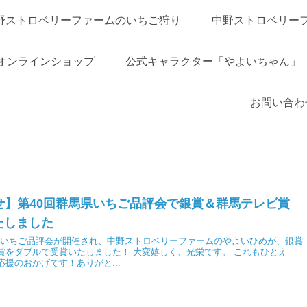
野ストロベリーファームのいちご狩り
中野ストロベリー
オンラインショップ
公式キャラクター「やよいちゃん」
お問い合わ
せ】第40回群馬県いちご品評会で銀賞＆群馬テレビ賞
たしました
馬県いちご品評会が開催され、中野ストロベリーファームのやよいひめが、銀賞
賞をダブルで受賞いたしました！ 大変嬉しく、光栄です。 これもひとえ
援のおかげです！ありがと...