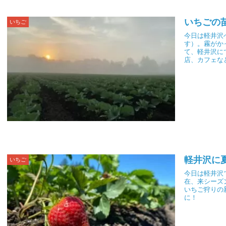
いちごの
いちご
今日は軽井沢
す）。霧がか
て、軽井沢に
店、カフェな
軽井沢に
いちご
今日は軽井沢
在、来シーズ
いちご狩りの
に！