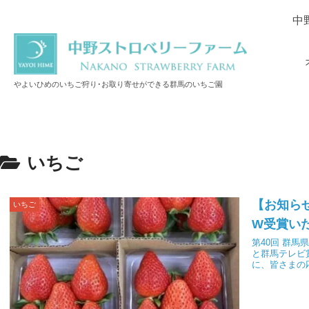
中
やよいひめのいちご狩り･お取り寄せができる群馬のいちご園
いちご
【お知ら
いちご
W受賞い
第40回 群
と群馬テレビ
に、皆さまの応