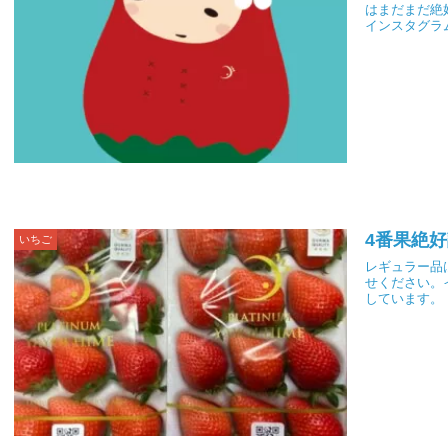
はまだまだ絶
インスタグラ
4番果絶好
いちご
レギュラー品
せください。
しています。