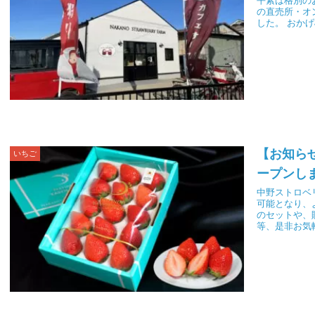
平素は格別の
の直売所・オ
した。 おかげ
【お知ら
いちご
ープンし
中野ストロベ
可能となり、
のセットや、
等、是非お気