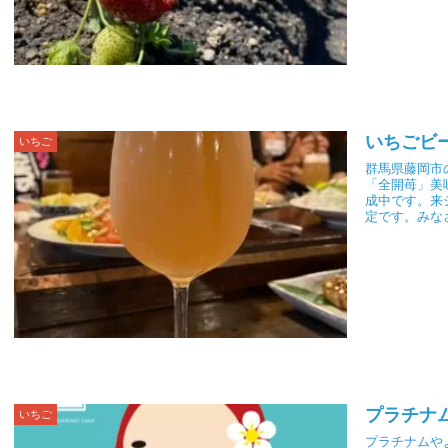
いちごビ
いちご
群馬県藤岡市
「全開苺」美
成中です。来
定です。みな
プラチナ
いちご
プラチナムや