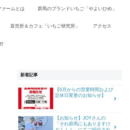
ファームとは
群馬のブランドいちご「やよいひめ」
直売所＆カフェ「いちご研究所」
アクセス
せ
新着記事
【6月からの営業時間および
定休日変更のお知らせ】
【お知らせ】JOYさんの
「それ群馬にもありますけ
ど！！！」にてご紹介され