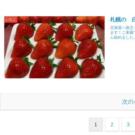
札幌の 
いちご
北海道へ旅立
ます！ご来園
ム始めました
次の
1
2
3