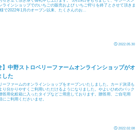
お引き立て頂き厚く御礼申し上げます。 5月29日をもちまして、今シーズン
ンラインショップでのいちごの販売および いちご狩りを終了とさせて頂きま
様で2022年1月のオープン以来、たくさんのお...
2022.05.30
せ】中野ストロベリーファームオンラインショップがオ
ました
リーファームのオンラインショップをオープンいたしました。カード決済も
より分かりやすくご利用いただけるようになりました。やよいひめのパック
贈答用化粧箱に入ったタイプなどご用意しております。贈答用、ご自宅用
軽にご利用くださいませ。
2022.02.08