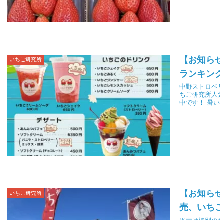
【お知らせ
いちご研究所
ランキン
中野ストロベ
ちご研究所人
中です！ 暑い
【お知ら
いちご研究所
売、いち