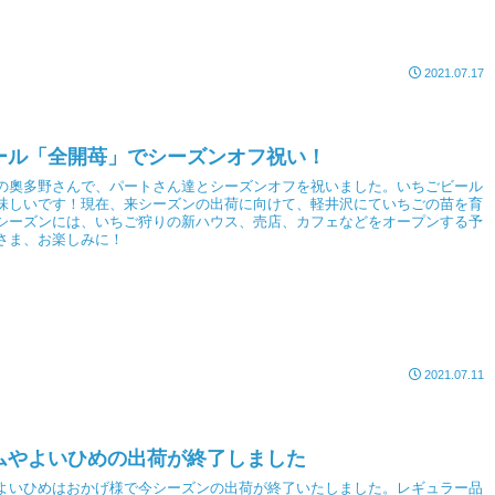
2021.07.17
ール「全開苺」でシーズンオフ祝い！
の奧多野さんで、パートさん達とシーズンオフを祝いました。いちごビール
味しいです！現在、来シーズンの出荷に向けて、軽井沢にていちごの苗を育
シーズンには、いちご狩りの新ハウス、売店、カフェなどをオープンする予
さま、お楽しみに！
2021.07.11
ムやよいひめの出荷が終了しました
よいひめはおかげ様で今シーズンの出荷が終了いたしました。レギュラー品