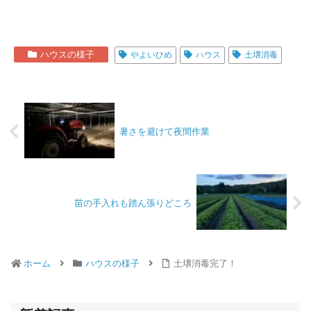
ハウスの様子
やよいひめ
ハウス
土壌消毒
暑さを避けて夜間作業
苗の手入れも踏ん張りどころ
ホーム
ハウスの様子
土壌消毒完了！