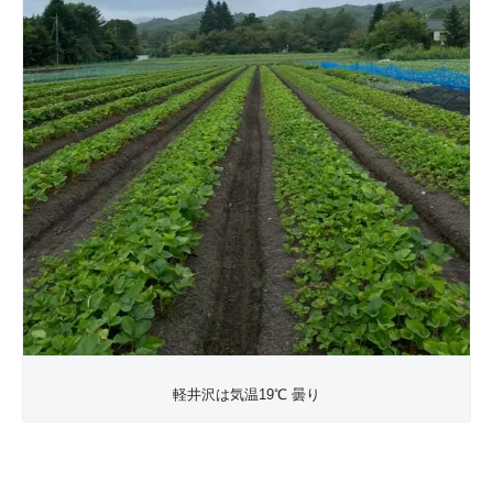
軽井沢は気温19℃ 曇り