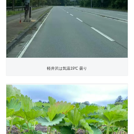
軽井沢は気温19℃ 曇り