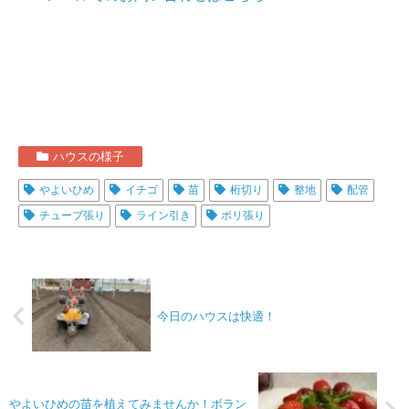
ハウスの様子
やよいひめ
イチゴ
苗
桁切り
整地
配管
チューブ張り
ライン引き
ポリ張り
今日のハウスは快適！
やよいひめの苗を植えてみませんか！ボラン