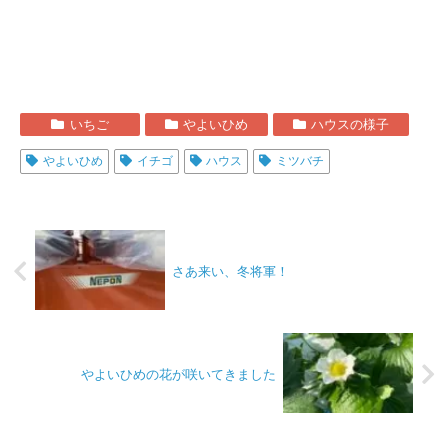
いちご
やよいひめ
ハウスの様子
やよいひめ
イチゴ
ハウス
ミツバチ
さあ来い、冬将軍！
やよいひめの花が咲いてきました