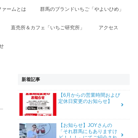
ファームとは
群馬のブランドいちご「やよいひめ」
直売所＆カフェ「いちご研究所」
アクセス
せ
新着記事
【6月からの営業時間および
定休日変更のお知らせ】
【お知らせ】JOYさんの
「それ群馬にもありますけ
ど！！！」にてご紹介され