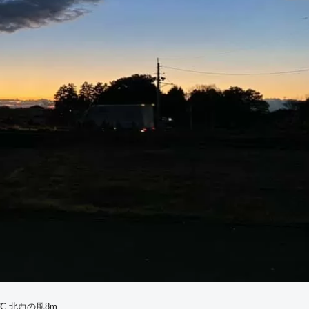
℃ 北西の風8m