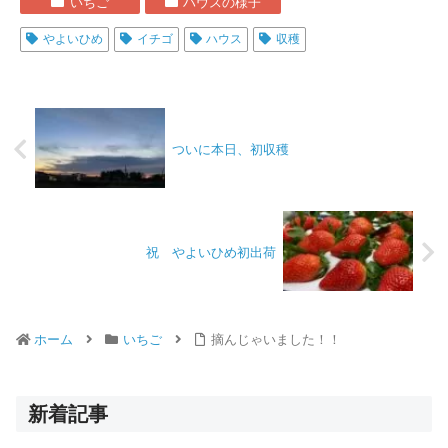
いちご
ハウスの様子
やよいひめ
イチゴ
ハウス
収穫
ついに本日、初収穫
祝 やよいひめ初出荷
ホーム
いちご
摘んじゃいました！！
新着記事