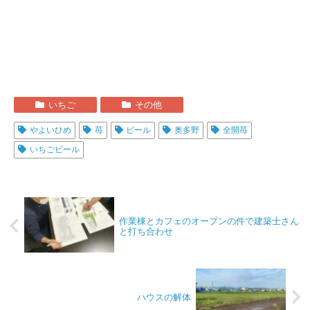
いちご
その他
やよいひめ
苺
ビール
奥多野
全開苺
いちごビール
作業棟とカフェのオープンの件で建築士さん
と打ち合わせ
ハウスの解体