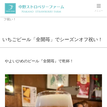
メニュー
ホーム
いちご
いちごビール「全開苺」でシーズンオ
フ祝い！
いちごビール「全開苺」でシーズンオフ祝い！
やよいひめのビール『全開苺』で乾杯！