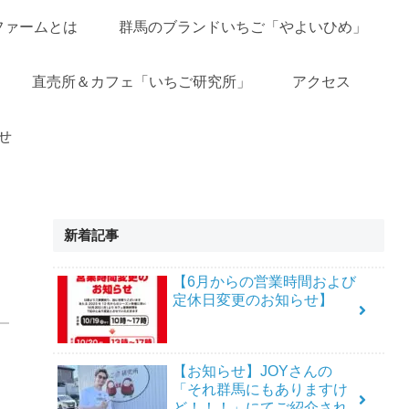
ファームとは
群馬のブランドいちご「やよいひめ」
直売所＆カフェ「いちご研究所」
アクセス
せ
新着記事
【6月からの営業時間および
定休日変更のお知らせ】
【お知らせ】JOYさんの
「それ群馬にもありますけ
ど！！！」にてご紹介され