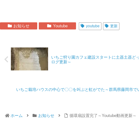
お知らせ
Youtube
youtube
更新
いちご狩り園カフェ建設スタートに土器土器ど
ログ更新～
いちご栽培ハウスの中心で〇〇を叫ぶと虹がでた～群馬県藤岡市で
ホーム
お知らせ
循環扇設置完了～Youtube動画更新～