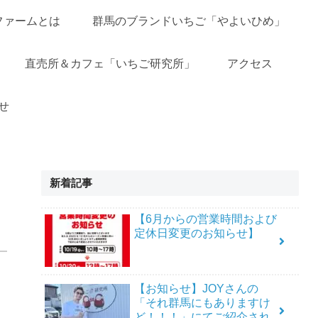
ファームとは
群馬のブランドいちご「やよいひめ」
直売所＆カフェ「いちご研究所」
アクセス
せ
新着記事
【6月からの営業時間および
定休日変更のお知らせ】
【お知らせ】JOYさんの
「それ群馬にもありますけ
ど！！！」にてご紹介され