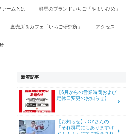
ファームとは
群馬のブランドいちご「やよいひめ」
直売所＆カフェ「いちご研究所」
アクセス
せ
新着記事
【6月からの営業時間および
定休日変更のお知らせ】
【お知らせ】JOYさんの
「それ群馬にもありますけ
ど！！！」にてご紹介され