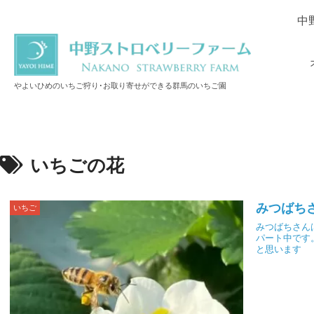
中
やよいひめのいちご狩り･お取り寄せができる群馬のいちご園
いちごの花
みつばち
いちご
みつばちさん
パート中です
と思います