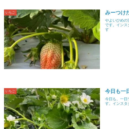
みーつけ
いちご
やよいひめの
です。インス
す
今日も一
いちご
今日も、一日
す。インスタ