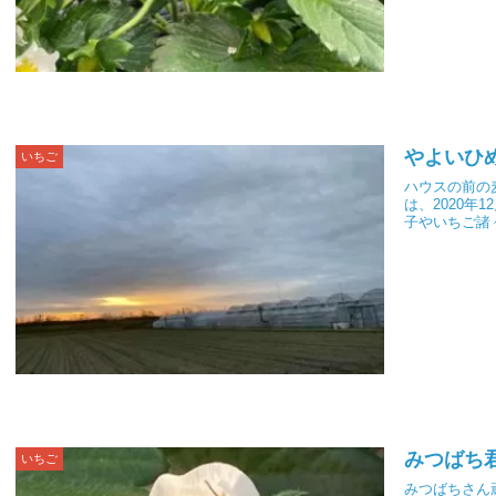
やよいひ
いちご
ハウスの前の
は、2020
子やいちご諸
みつばち
いちご
みつばちさん