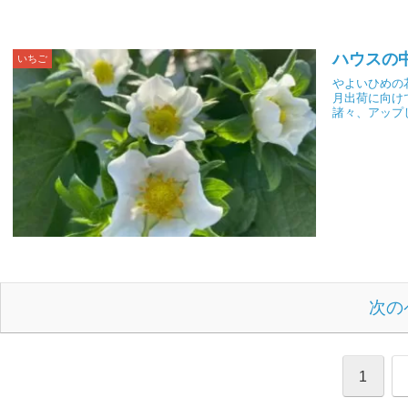
ハウスの中
いちご
やよいひめの
月出荷に向け
諸々、アップ
次の
1