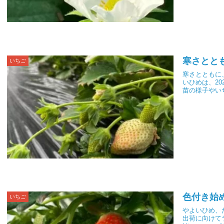
寒さとと
いちご
寒さとともに
いひめは、2
苗の様子やい
色付き始
いちご
やよいひめ、
出荷に向けて