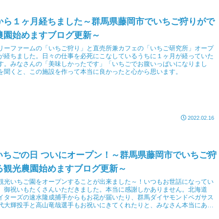
から１ヶ月経ちました～群馬県藤岡市でいちご狩りがで
農園始めますブログ更新～
リーファームの「いちご狩り」と直売所兼カフェの「いちご研究所」オープ
が経ちました。日々の仕事を必死にこなしているうちに１ヶ月が経っていた
す。みなさんの「美味しかったです」「いちごでお腹いっぱいになりまし
を聞くと、この施設を作って本当に良かったと心から思います。
2022.02.16
 いちごの日 ついにオープン！～群馬県藤岡市でいちご狩
る観光農園始めますブログ更新～
観光いちご園をオープンすることが出来ました～！いつもお世話になってい
、御祝いもたくさんいただきました。本当に感謝しかありません。北海道
イターズの速水隆成捕手からもお花が届いたり、群馬ダイヤモンドペガサス
代大輝投手と高山竜哉選手もお祝いにきてくれたりと、みなさん本当にあり
ます！！初日から、いちご狩りもカフェ＆直売所も大盛況！ようやく明日で