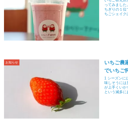
いちご研究所
ってみました
ちぎりの１位
ちごシェイク
のいちごドリ
だわって作っ
は、つぎのひ
いちご農
お知らせ
でいちご
1 シーズン
味しそうには
が上手くいか
という滅多に