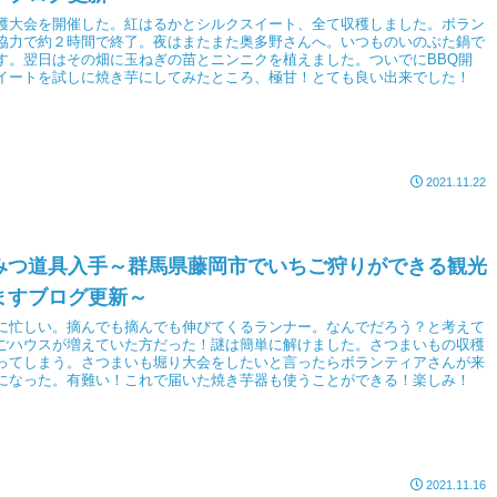
穫大会を開催した。紅はるかとシルクスイート、全て収穫しました。ボラン
協力で約２時間で終了。夜はまたまた奥多野さんへ。いつものいのぶた鍋で
す。翌日はその畑に玉ねぎの苗とニンニクを植えました。ついでにBBQ開
イートを試しに焼き芋にしてみたところ、極甘！とても良い出来でした！
2021.11.22
みつ道具入手～群馬県藤岡市でいちご狩りができる観光
ますブログ更新～
に忙しい。摘んでも摘んでも伸びてくるランナー。なんでだろう？と考えて
ごハウスが増えていた方だった！謎は簡単に解けました。さつまいもの収穫
ってしまう。さつまいも堀り大会をしたいと言ったらボランティアさんが来
になった。有難い！これで届いた焼き芋器も使うことができる！楽しみ！
2021.11.16