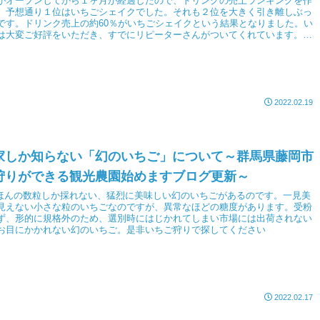
がオープンしてから１ヶ月が経過したので、ドリンクの売上ランキングを作
。予想通り１位はいちごシェイクでした。それも２位を大きく引き離しぶっ
です。ドリンク売上の約60％がいちごシェイクという結果となりました。い
は大変ご好評をいただき、すでにリピーターさんがついてくれています。ど
ンクもそれぞれ思い入れがありますが、いちごシェイクについては、特にこ
たので、この結果は大変うれしいです。サービス業初心者のいちご生産者
と月も全力で走る抜ける所存でございます！
2022.02.19
家しか知らない「幻のいちご」について～群馬県藤岡市
狩りができる観光農園始めますブログ更新～
にほんの数粒しか採れない、猛烈に美味しい幻のいちごがあるのです。一見美
見えない小さな粒のいちごなのですが、異常なほどの糖度があります。受粉
ず、形的に規格外のため、選別時にはじかれてしまい市場には出荷されない
お目にかかれない幻のいちご。是非いちご狩りで探してください
2022.02.17