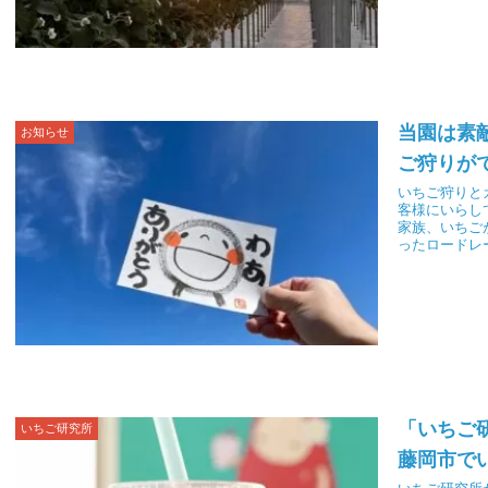
当園は素
お知らせ
ご狩りが
いちご狩りと
客様にいらし
家族、いちご
ったロードレ
が笑顔でとて
「いちご
いちご研究所
藤岡市で