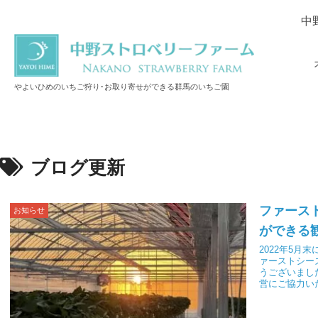
中
やよいひめのいちご狩り･お取り寄せができる群馬のいちご園
ブログ更新
ファース
お知らせ
ができる
2022年5
ァーストシー
うございまし
営にご協力い