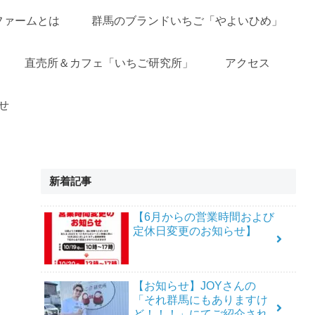
ファームとは
群馬のブランドいちご「やよいひめ」
直売所＆カフェ「いちご研究所」
アクセス
せ
新着記事
【6月からの営業時間および
定休日変更のお知らせ】
【お知らせ】JOYさんの
「それ群馬にもありますけ
ど！！！」にてご紹介され