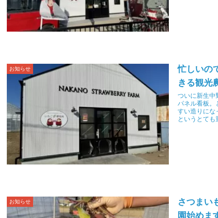
オープンから
忙しいの
お知らせ
きる観光
ついに新生中
パネル看板。
すい造りにな
というとても
さつまい
お知らせ
園始めま