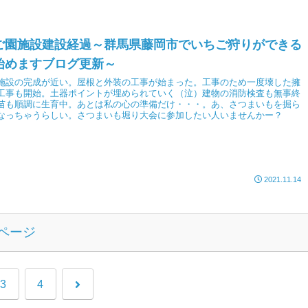
ご園施設建設経過～群馬県藤岡市でいちご狩りができる
始めますブログ更新～
施設の完成が近い。屋根と外装の工事が始まった。工事のため一度壊した擁
工事も開始。土器ポイントが埋められていく（泣）建物の消防検査も無事終
苗も順調に生育中。あとは私の心の準備だけ・・・。あ、さつまいもを掘ら
なっちゃうらしい。さつまいも堀り大会に参加したい人いませんかー？
2021.11.14
ページ
3
4