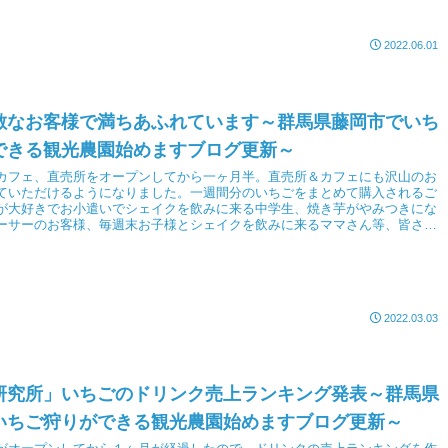
2022.06.01
敵なお客様で満ちあふれています～群馬県藤岡市でいち
できる観光農園始めますブログ更新～
カフェ、直売所をオープンしてから一ヶ月半。直売所＆カフェにも沢山のお
ていただけるようになりました。一週間分のいちごをまとめて購入されるご
が大好きでお小遣いでシェイクを飲みに来る中学生、焼き芋がやみつきにな
ーサーのお客様、毎週末お子様とシェイクを飲みに来るママさん等、皆さん
も嬉しいです。
2022.03.03
研究所」いちごのドリンク売上ランキング発表～群馬県
いちご狩りができる観光農園始めますブログ更新～