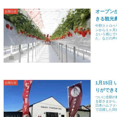
オープン
お知らせ
きる観光
中野ストロベ
ンから１ヶ月
という感じで
た」などの声
1月15日
お知らせ
りができ
ついに念願の
る皆さまから
日本ハムファ
で活躍した田
がとうござい