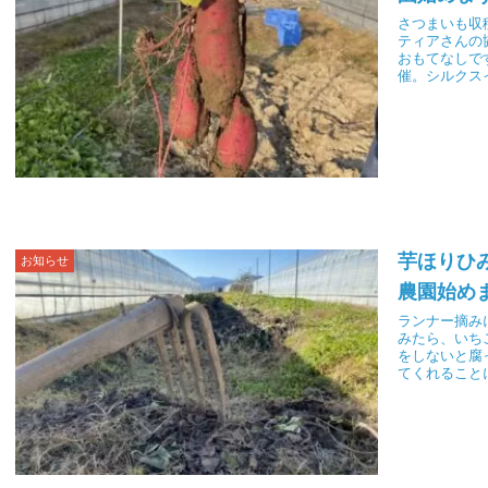
さつまいも収
ティアさんの
おもてなしで
催。シルクス
芋ほりひ
お知らせ
農園始め
ランナー摘み
みたら、いち
をしないと腐
てくれること