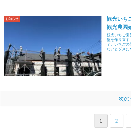
観光いち
お知らせ
観光農園
観光いちご園
壁を作り直す
了。いちごの
ないとダメに
次の
1
2