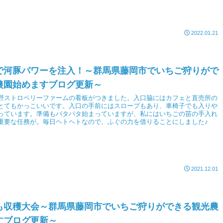
一週間です。
2022.01.21
で河豚パワーを注入！～群馬県藤岡市でいちご狩りがで
農園始めますブログ更新～
野ストロベリーファームの看板がつきました。入口脇にはカフェと直売所の
とてもかっこいいです。入口の手前にはスロープもあり、車椅子でも入りや
っています。準備もバタバタ始まっていますが、私にはいちごの苗の手入れ
重要な任務が。毎日ヘトヘトなので、ふぐの力を借りることにしました♪
2021.12.01
も収穫大会～群馬県藤岡市でいちご狩りができる観光農
すブログ更新～