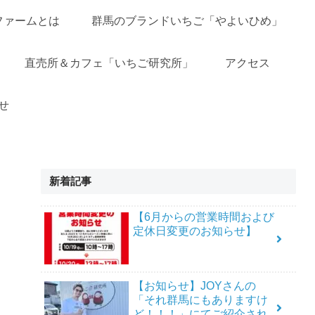
ファームとは
群馬のブランドいちご「やよいひめ」
直売所＆カフェ「いちご研究所」
アクセス
せ
新着記事
【6月からの営業時間および
定休日変更のお知らせ】
【お知らせ】JOYさんの
「それ群馬にもありますけ
ど！！！」にてご紹介され