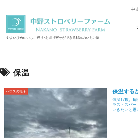
中
やよいひめのいちご狩り･お取り寄せができる群馬のいちご園
保温
保温する
ハウスの様子
気温17度。
ラストスパー
いきたいと思