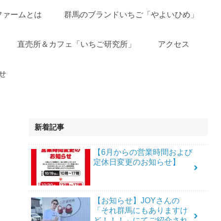
ファームとは
群馬のブランドいちご「やよいひめ」
直売所＆カフェ「いちご研究所」
アクセス
せ
新着記事
【6月からの営業時間および
定休日変更のお知らせ】
【お知らせ】JOYさんの
「それ群馬にもありますけ
ど！！！」にてご紹介され