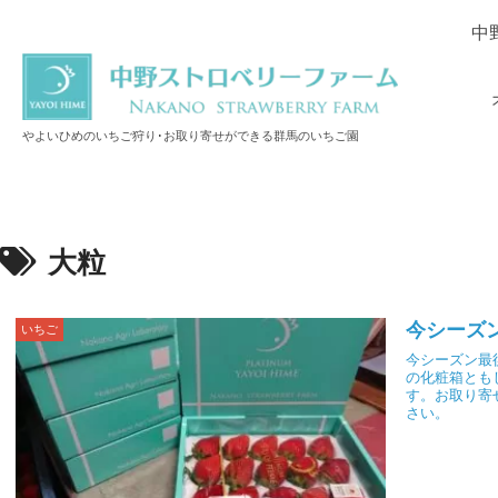
中
やよいひめのいちご狩り･お取り寄せができる群馬のいちご園
大粒
今シーズ
いちご
今シーズン最
の化粧箱とも
す。お取り寄
さい。