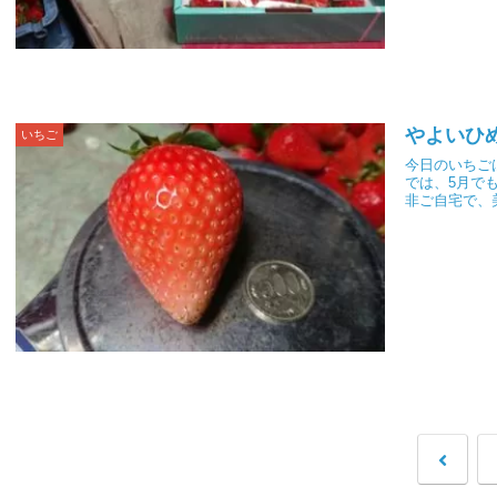
やよいひ
いちご
今日のいちご
では、5月で
非ご自宅で、