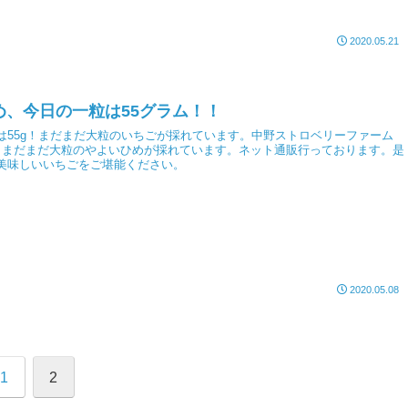
2020.05.21
め、今日の一粒は55グラム！！
は55g！まだまだ大粒のいちごが採れています。中野ストロベリーファーム
もまだまだ大粒のやよいひめが採れています。ネット通販行っております。是
美味しいいちごをご堪能ください。
2020.05.08
1
2