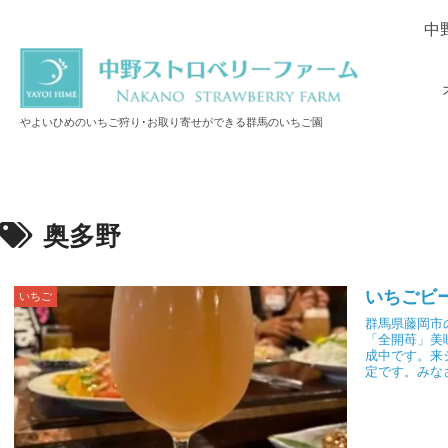
中
やよいひめのいちご狩り･お取り寄せができる群馬のいちご園
奥多野
いちごビ
いちご
群馬県藤岡市
「全開苺」美
成中です。来
定です。みな