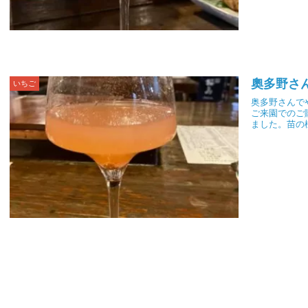
奧多野さ
いちご
奥多野さんで
ご来園でのご
ました。苗の