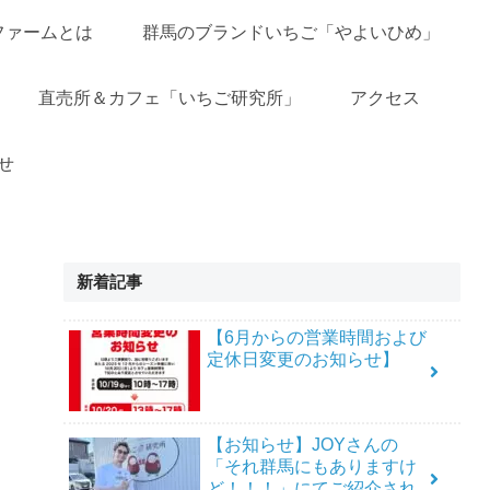
ファームとは
群馬のブランドいちご「やよいひめ」
直売所＆カフェ「いちご研究所」
アクセス
せ
新着記事
【6月からの営業時間および
定休日変更のお知らせ】
【お知らせ】JOYさんの
「それ群馬にもありますけ
ど！！！」にてご紹介され