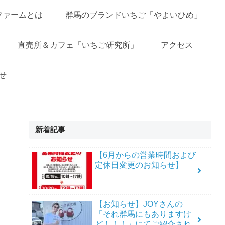
ファームとは
群馬のブランドいちご「やよいひめ」
直売所＆カフェ「いちご研究所」
アクセス
せ
新着記事
【6月からの営業時間および
定休日変更のお知らせ】
【お知らせ】JOYさんの
「それ群馬にもありますけ
ど！！！」にてご紹介され