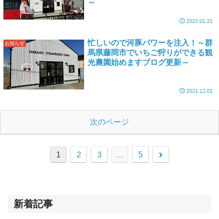
～
2022.01.21
忙しいので河豚パワーを注入！～群
お知らせ
馬県藤岡市でいちご狩りができる観
光農園始めますブログ更新～
2021.12.01
次のページ
1
2
3
…
5
新着記事