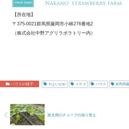
【所在地】
〒375-0021群馬県藤岡市小林276番地2
（株式会社中野アグリラボラトリー内）
ハウスの様子
やよいひめ
イチゴ
ハウス
群馬県
散水用のチューブの張り替え