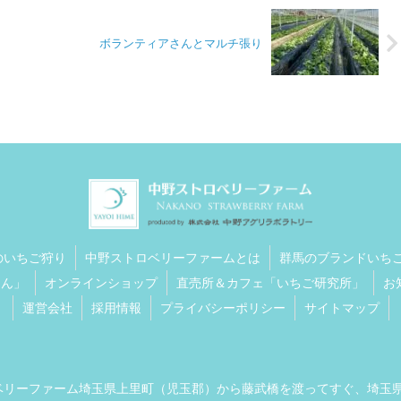
ボランティアさんとマルチ張り
のいちご狩り
中野ストロベリーファームとは
群馬のブランドいち
ゃん」
オンラインショップ
直売所＆カフェ「いちご研究所」
お
運営会社
採用情報
プライバシーポリシー
サイトマップ
トロベリーファーム埼玉県上里町（児玉郡）から藤武橋を渡ってすぐ、埼