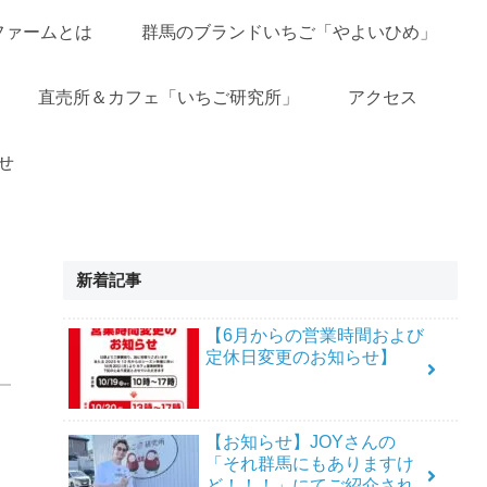
ファームとは
群馬のブランドいちご「やよいひめ」
直売所＆カフェ「いちご研究所」
アクセス
せ
新着記事
【6月からの営業時間および
定休日変更のお知らせ】
【お知らせ】JOYさんの
「それ群馬にもありますけ
ど！！！」にてご紹介され