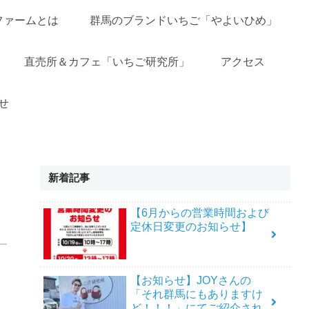
ファームとは
群馬のブランドいちご「やよいひめ」
直売所＆カフェ「いちご研究所」
アクセス
せ
新着記事
【6月からの営業時間および
定休日変更のお知らせ】
【お知らせ】JOYさんの
「それ群馬にもありますけ
ど！！！」にてご紹介され