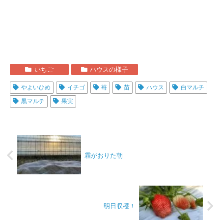
いちご
ハウスの様子
やよいひめ
イチゴ
苺
苗
ハウス
白マルチ
黒マルチ
果実
霜がおりた朝
明日収穫！