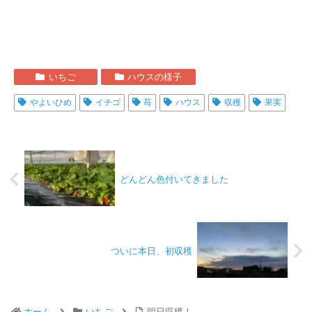
いちご
ハウスの様子
やよいひめ
イチゴ
苺
ハウス
収穫
果実
どんどん色付いてきました
ついに本日、初収穫
ホーム
いちご
明日収穫！