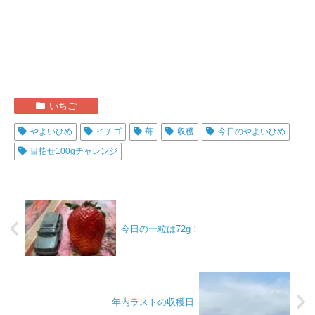
いちご
やよいひめ
イチゴ
苺
収穫
今日のやよいひめ
目指せ100gチャレンジ
今日の一粒は72g！
年内ラストの収穫日