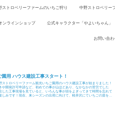
野ストロベリーファームのいちご狩り
中野ストロベリー
オンラインショップ
公式キャラクター「やよいちゃん」
お問い合わ
ご園用 ハウス建設工事スタート！
野ストロベリーファーム観光いちご園用のハウス建設工事が始まりました！
きや開発許可申請など、初めての事が山ほどあり、なかなかの苦労でした
注した工事現場を見ていると、いろんな事が頭をよぎってきて時間を忘れて
楽しみです！現在、来シーズンの出荷に向けて、軽井沢にていちごの苗を育
シーズンには、いちご狩りの新ハウス、売店、カフェなどをオープンする予
さま、お楽しみに！