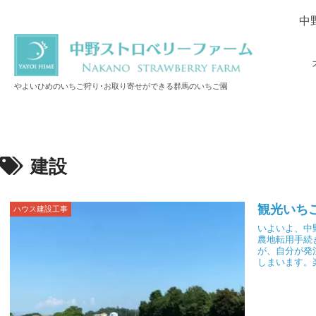
中
やよいひめのいちご狩り･お取り寄せができる群馬のいちご園
建設
観光いち
ハウス建設工事
いよいよ、中
農地転用手続
が、自分が発
しまいます。
成中です。来
定です。みな