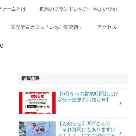
ファームとは
群馬のブランドいちご「やよいひめ」
直売所＆カフェ「いちご研究所」
アクセス
せ
新着記事
【6月からの営業時間および
定休日変更のお知らせ】
【お知らせ】JOYさんの
「それ群馬にもありますけ
ど！！！」にてご紹介され