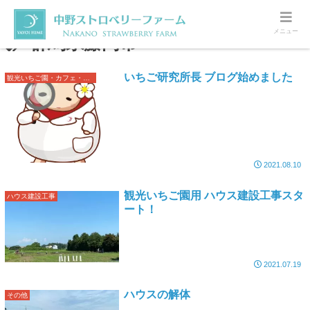
メニュー
群馬県藤岡市
いちご研究所長 ブログ始めました
観光いちご園・カフェ・売店オープン準備
2021.08.10
観光いちご園用 ハウス建設工事スタ
ハウス建設工事
ート！
2021.07.19
ハウスの解体
その他